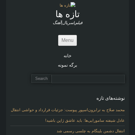
c
l
تازه ها
e
s
فیلم|سریال|آهنگ
Menu
خانه
برگه نمونه
نوشته‌های تازه
محمد صلاح به ترابزون‌اسپور پیوست: جزئیات قرارداد و حواشی انتقال
عادل شیفته سامورایی‌ها: باید عاشق ژاپن باشید!
انتقال دشمن بلینگام به چلسی رسمی شد