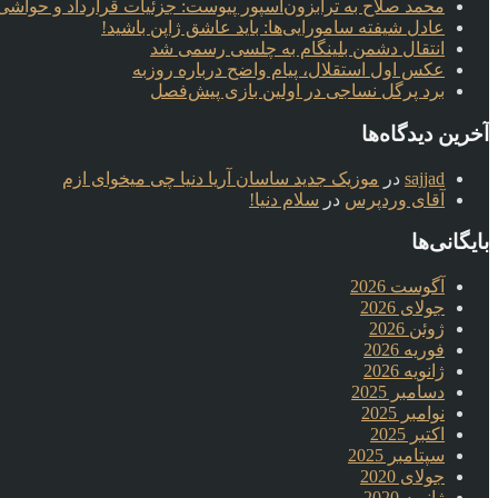
محمد صلاح به ترابزون‌اسپور پیوست: جزئیات قرارداد و حواشی 
عادل شیفته سامورایی‌ها: باید عاشق ژاپن باشید!
انتقال دشمن بلینگام به چلسی رسمی شد
عکس اول استقلال، پیام واضح درباره روزبه
برد پرگل نساجی در اولین بازی پیش‌فصل
آخرین دیدگاه‌ها
sajjad
در
موزیک جدید ساسان آریا دنیا چی میخوای ازم
آقای وردپرس
در
سلام دنیا!
بایگانی‌ها
آگوست 2026
جولای 2026
ژوئن 2026
فوریه 2026
ژانویه 2026
دسامبر 2025
نوامبر 2025
اکتبر 2025
سپتامبر 2025
جولای 2020
ژانویه 2020