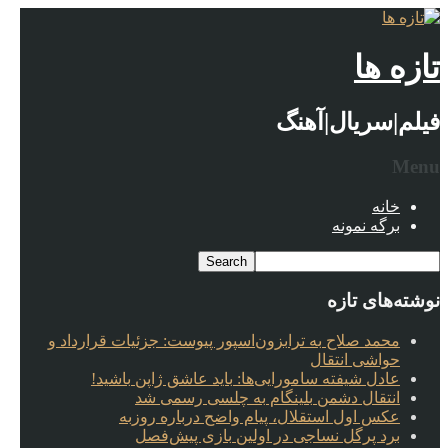
تازه ها
فیلم|سریال|آهنگ
Menu
خانه
برگه نمونه
نوشته‌های تازه
محمد صلاح به ترابزون‌اسپور پیوست: جزئیات قرارداد و
حواشی انتقال
عادل شیفته سامورایی‌ها: باید عاشق ژاپن باشید!
انتقال دشمن بلینگام به چلسی رسمی شد
عکس اول استقلال، پیام واضح درباره روزبه
برد پرگل نساجی در اولین بازی پیش‌فصل