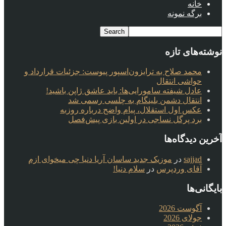
خانه
برگه نمونه
نوشته‌های تازه
محمد صلاح به ترابزون‌اسپور پیوست: جزئیات قرارداد و
حواشی انتقال
عادل شیفته سامورایی‌ها: باید عاشق ژاپن باشید!
انتقال دشمن بلینگام به چلسی رسمی شد
عکس اول استقلال، پیام واضح درباره روزبه
برد پرگل نساجی در اولین بازی پیش‌فصل
آخرین دیدگاه‌ها
sajjad
در
موزیک جدید ساسان آریا دنیا چی میخوای ازم
آقای وردپرس
در
سلام دنیا!
بایگانی‌ها
آگوست 2026
جولای 2026