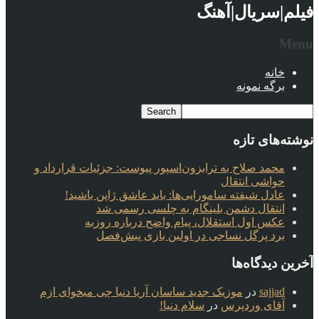
فیلم|سریال|آهنگ
Menu
خانه
برگه نمونه
نوشته‌های تازه
محمد صلاح به ترابزون‌اسپور پیوست: جزئیات قرارداد و
حواشی انتقال
عادل شیفته سامورایی‌ها: باید عاشق ژاپن باشید!
انتقال دشمن بلینگام به چلسی رسمی شد
عکس اول استقلال، پیام واضح درباره روزبه
برد پرگل نساجی در اولین بازی پیش‌فصل
آخرین دیدگاه‌ها
sajjad
در
موزیک جدید ساسان آریا دنیا چی میخوای ازم
آقای وردپرس
در
سلام دنیا!