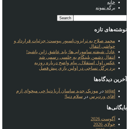
خانه
برگه نمونه
نوشته‌های تازه
محمد صلاح به ترابزون‌اسپور پیوست: جزئیات قرارداد و
حواشی انتقال
عادل شیفته سامورایی‌ها: باید عاشق ژاپن باشید!
انتقال دشمن بلینگام به چلسی رسمی شد
عکس اول استقلال، پیام واضح درباره روزبه
برد پرگل نساجی در اولین بازی پیش‌فصل
آخرین دیدگاه‌ها
sajjad
در
موزیک جدید ساسان آریا دنیا چی میخوای ازم
آقای وردپرس
در
سلام دنیا!
بایگانی‌ها
آگوست 2026
جولای 2026