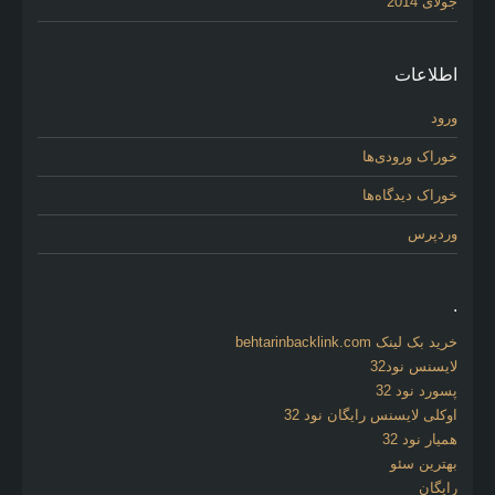
جولای 2014
اطلاعات
ورود
خوراک ورودی‌ها
خوراک دیدگاه‌ها
وردپرس
.
خرید بک لینک behtarinbacklink.com
لایسنس نود32
پسورد نود 32
اوکلی لایسنس رایگان نود 32
همیار نود 32
بهترین سئو
رایگان