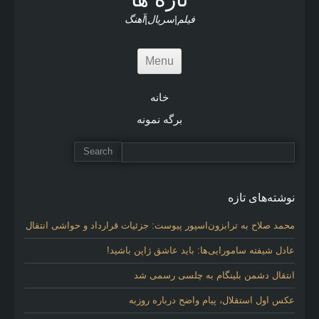
s
فیلم|سریال|آهنگ
Menu
خانه
برگه نمونه
نوشته‌های تازه
محمد صلاح به ترابزون‌اسپور پیوست: جزئیات قرارداد و حواشی انتقال
عادل شیفته سامورایی‌ها: باید عاشق ژاپن باشید!
انتقال دشمن بلینگام به چلسی رسمی شد
عکس اول استقلال، پیام واضح درباره روزبه