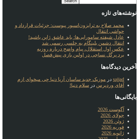
نوشته‌های تازه
محمد صلاح به ترابزون‌اسپور پیوست: جزئیات قرارداد و
حواشی انتقال
عادل شیفته سامورایی‌ها: باید عاشق ژاپن باشید!
انتقال دشمن بلینگام به چلسی رسمی شد
عکس اول استقلال، پیام واضح درباره روزبه
برد پرگل نساجی در اولین بازی پیش‌فصل
آخرین دیدگاه‌ها
sajjad
در
موزیک جدید ساسان آریا دنیا چی میخوای ازم
آقای وردپرس
در
سلام دنیا!
بایگانی‌ها
آگوست 2026
جولای 2026
ژوئن 2026
فوریه 2026
ژانویه 2026
دسامبر 2025