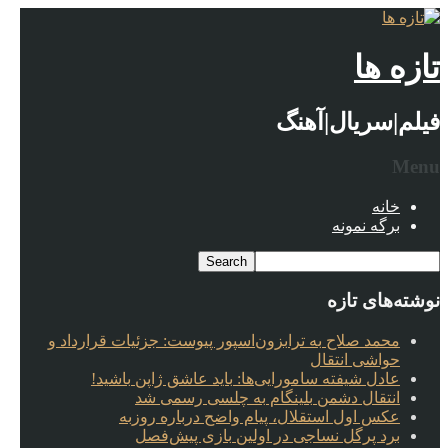
تازه ها
فیلم|سریال|آهنگ
Menu
خانه
برگه نمونه
نوشته‌های تازه
محمد صلاح به ترابزون‌اسپور پیوست: جزئیات قرارداد و
حواشی انتقال
عادل شیفته سامورایی‌ها: باید عاشق ژاپن باشید!
انتقال دشمن بلینگام به چلسی رسمی شد
عکس اول استقلال، پیام واضح درباره روزبه
برد پرگل نساجی در اولین بازی پیش‌فصل