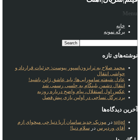
Menu
خانه
برگه نمونه
نوشته‌های تازه
محمد صلاح به ترابزون‌اسپور پیوست: جزئیات قرارداد و
حواشی انتقال
عادل شیفته سامورایی‌ها: باید عاشق ژاپن باشید!
انتقال دشمن بلینگام به چلسی رسمی شد
عکس اول استقلال، پیام واضح درباره روزبه
برد پرگل نساجی در اولین بازی پیش‌فصل
آخرین دیدگاه‌ها
sajjad
در
موزیک جدید ساسان آریا دنیا چی میخوای ازم
آقای وردپرس
در
سلام دنیا!