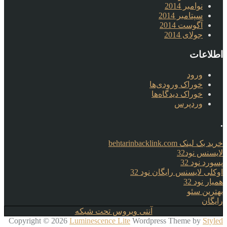
نوامبر 2014
سپتامبر 2014
آگوست 2014
جولای 2014
اطلاعات
ورود
خوراک ورودی‌ها
خوراک دیدگاه‌ها
وردپرس
.
خرید بک لینک behtarinbacklink.com
لایسنس نود32
پسورد نود 32
اوکلی لایسنس رایگان نود 32
همیار نود 32
بهترین سئو
رایگان
آنتی ویروس تحت شبکه
Copyright © 2026
Luminescence Lite
Wordpress Theme by
Styled