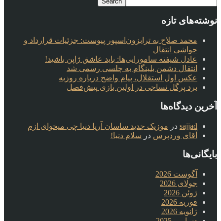
نوشته‌های تازه
محمد صلاح به ترابزون‌اسپور پیوست: جزئیات قرارداد و
حواشی انتقال
عادل شیفته سامورایی‌ها: باید عاشق ژاپن باشید!
انتقال دشمن بلینگام به چلسی رسمی شد
عکس اول استقلال، پیام واضح درباره روزبه
برد پرگل نساجی در اولین بازی پیش‌فصل
آخرین دیدگاه‌ها
sajjad
در
موزیک جدید ساسان آریا دنیا چی میخوای ازم
آقای وردپرس
در
سلام دنیا!
بایگانی‌ها
آگوست 2026
جولای 2026
ژوئن 2026
فوریه 2026
ژانویه 2026
دسامبر 2025