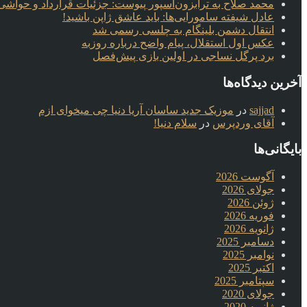
محمد صلاح به ترابزون‌اسپور پیوست: جزئیات قرارداد و حواشی 
عادل شیفته سامورایی‌ها: باید عاشق ژاپن باشید!
انتقال دشمن بلینگام به چلسی رسمی شد
عکس اول استقلال، پیام واضح درباره روزبه
برد پرگل نساجی در اولین بازی پیش‌فصل
آخرین دیدگاه‌ها
sajjad
در
موزیک جدید ساسان آریا دنیا چی میخوای ازم
آقای وردپرس
در
سلام دنیا!
بایگانی‌ها
آگوست 2026
جولای 2026
ژوئن 2026
فوریه 2026
ژانویه 2026
دسامبر 2025
نوامبر 2025
اکتبر 2025
سپتامبر 2025
جولای 2020
ژانویه 2020