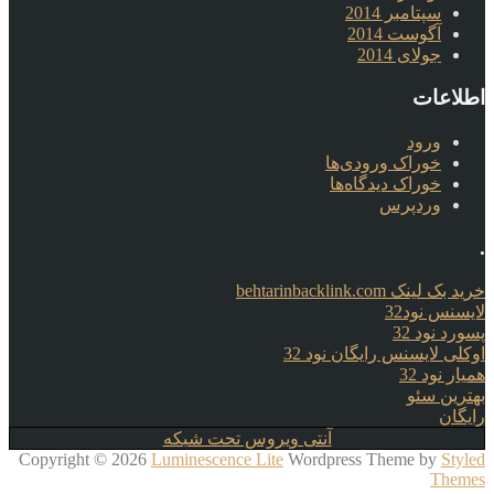
سپتامبر 2014
آگوست 2014
جولای 2014
اطلاعات
ورود
خوراک ورودی‌ها
خوراک دیدگاه‌ها
وردپرس
.
خرید بک لینک behtarinbacklink.com
لایسنس نود32
پسورد نود 32
اوکلی لایسنس رایگان نود 32
همیار نود 32
بهترین سئو
رایگان
آنتی ویروس تحت شبکه
Copyright © 2026
Luminescence Lite
Wordpress Theme by
Styled
Themes