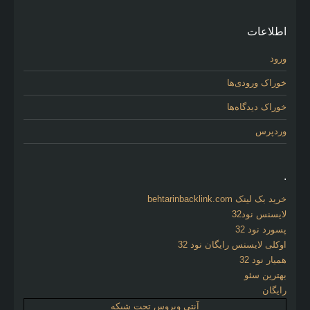
اطلاعات
ورود
خوراک ورودی‌ها
خوراک دیدگاه‌ها
وردپرس
.
خرید بک لینک behtarinbacklink.com
لایسنس نود32
پسورد نود 32
اوکلی لایسنس رایگان نود 32
همیار نود 32
بهترین سئو
رایگان
آنتی ویروس تحت شبکه