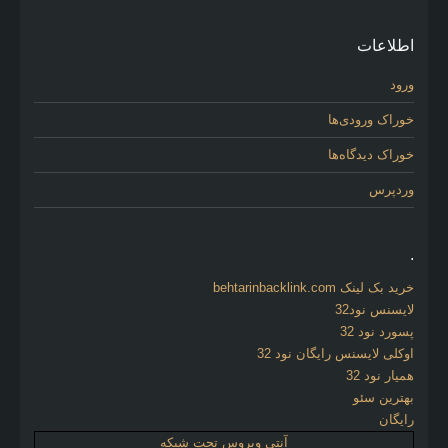
اطلاعات
ورود
خوراک ورودی‌ها
خوراک دیدگاه‌ها
وردپرس
.
خرید بک لینک behtarinbacklink.com
لایسنس نود32
پسورد نود 32
اوکلی لایسنس رایگان نود 32
همیار نود 32
بهترین سئو
رایگان
آنتی ویروس تحت شبکه