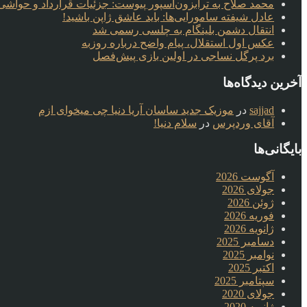
محمد صلاح به ترابزون‌اسپور پیوست: جزئیات قرارداد و حواشی 
عادل شیفته سامورایی‌ها: باید عاشق ژاپن باشید!
انتقال دشمن بلینگام به چلسی رسمی شد
عکس اول استقلال، پیام واضح درباره روزبه
برد پرگل نساجی در اولین بازی پیش‌فصل
آخرین دیدگاه‌ها
sajjad
در
موزیک جدید ساسان آریا دنیا چی میخوای ازم
آقای وردپرس
در
سلام دنیا!
بایگانی‌ها
آگوست 2026
جولای 2026
ژوئن 2026
فوریه 2026
ژانویه 2026
دسامبر 2025
نوامبر 2025
اکتبر 2025
سپتامبر 2025
جولای 2020
ژانویه 2020