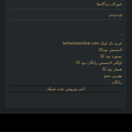
خوراک دیدگاه‌ها
وردپرس
.
خرید بک لینک behtarinbacklink.com
لایسنس نود32
پسورد نود 32
اوکلی لایسنس رایگان نود 32
همیار نود 32
بهترین سئو
رایگان
آنتی ویروس تحت شبکه