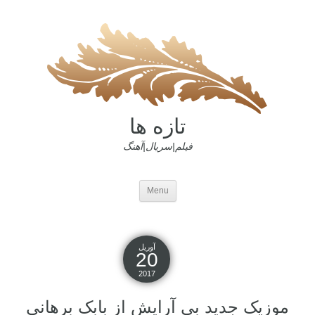
تازه ها
فیلم|سریال|آهنگ
Menu
آوریل
20
2017
موزیک جدید بی آرایش از بابک برهانی