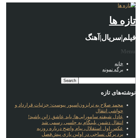
تازه ها
فیلم|سریال|آهنگ
Menu
خانه
برگه نمونه
نوشته‌های تازه
محمد صلاح به ترابزون‌اسپور پیوست: جزئیات قرارداد و
حواشی انتقال
عادل شیفته سامورایی‌ها: باید عاشق ژاپن باشید!
انتقال دشمن بلینگام به چلسی رسمی شد
عکس اول استقلال، پیام واضح درباره روزبه
برد پرگل نساجی در اولین بازی پیش‌فصل