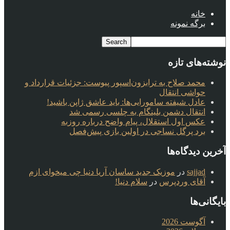
خانه
برگه نمونه
نوشته‌های تازه
محمد صلاح به ترابزون‌اسپور پیوست: جزئیات قرارداد و
حواشی انتقال
عادل شیفته سامورایی‌ها: باید عاشق ژاپن باشید!
انتقال دشمن بلینگام به چلسی رسمی شد
عکس اول استقلال، پیام واضح درباره روزبه
برد پرگل نساجی در اولین بازی پیش‌فصل
آخرین دیدگاه‌ها
sajjad
در
موزیک جدید ساسان آریا دنیا چی میخوای ازم
آقای وردپرس
در
سلام دنیا!
بایگانی‌ها
آگوست 2026