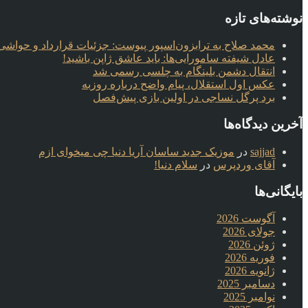
نوشته‌های تازه
محمد صلاح به ترابزون‌اسپور پیوست: جزئیات قرارداد و حواشی 
عادل شیفته سامورایی‌ها: باید عاشق ژاپن باشید!
انتقال دشمن بلینگام به چلسی رسمی شد
عکس اول استقلال، پیام واضح درباره روزبه
برد پرگل نساجی در اولین بازی پیش‌فصل
آخرین دیدگاه‌ها
sajjad
در
موزیک جدید ساسان آریا دنیا چی میخوای ازم
آقای وردپرس
در
سلام دنیا!
بایگانی‌ها
آگوست 2026
جولای 2026
ژوئن 2026
فوریه 2026
ژانویه 2026
دسامبر 2025
نوامبر 2025