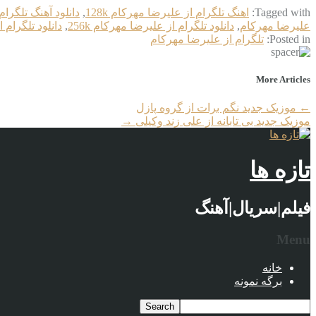
Tagged with:
اهنگ تلگرام از علیرضا مهرکام 128k
,
دانلود آهنگ تلگرا
علیرضا مهرکام
,
دانلود تلگرام از علیرضا مهرکام 256k
,
دانلود تلگرام ا
Posted in:
تلگرام از علیرضا مهرکام
More Articles
←
موزیک جدید نگم برات از گروه پازل
موزیک جدید بی تابانه از علی زند وکیلی
→
تازه ها
فیلم|سریال|آهنگ
Menu
خانه
برگه نمونه