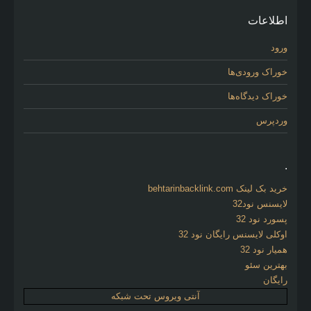
اطلاعات
ورود
خوراک ورودی‌ها
خوراک دیدگاه‌ها
وردپرس
.
خرید بک لینک behtarinbacklink.com
لایسنس نود32
پسورد نود 32
اوکلی لایسنس رایگان نود 32
همیار نود 32
بهترین سئو
رایگان
آنتی ویروس تحت شبکه