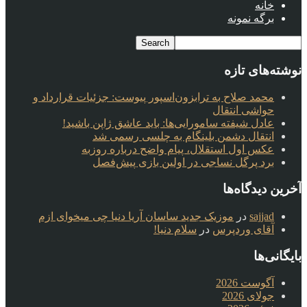
خانه
برگه نمونه
نوشته‌های تازه
محمد صلاح به ترابزون‌اسپور پیوست: جزئیات قرارداد و
حواشی انتقال
عادل شیفته سامورایی‌ها: باید عاشق ژاپن باشید!
انتقال دشمن بلینگام به چلسی رسمی شد
عکس اول استقلال، پیام واضح درباره روزبه
برد پرگل نساجی در اولین بازی پیش‌فصل
آخرین دیدگاه‌ها
sajjad
در
موزیک جدید ساسان آریا دنیا چی میخوای ازم
آقای وردپرس
در
سلام دنیا!
بایگانی‌ها
آگوست 2026
جولای 2026