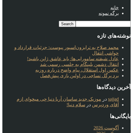
خانه
برگه نمونه
نوشته‌های تازه
محمد صلاح به ترابزون‌اسپور پیوست: جزئیات قرارداد و
حواشی انتقال
عادل شیفته سامورایی‌ها: باید عاشق ژاپن باشید!
انتقال دشمن بلینگام به چلسی رسمی شد
عکس اول استقلال، پیام واضح درباره روزبه
برد پرگل نساجی در اولین بازی پیش‌فصل
آخرین دیدگاه‌ها
sajjad
در
موزیک جدید ساسان آریا دنیا چی میخوای ازم
آقای وردپرس
در
سلام دنیا!
بایگانی‌ها
آگوست 2026