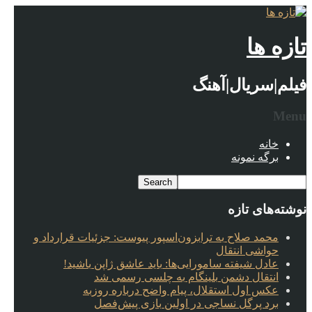
تازه ها
فیلم|سریال|آهنگ
Menu
خانه
برگه نمونه
نوشته‌های تازه
محمد صلاح به ترابزون‌اسپور پیوست: جزئیات قرارداد و
حواشی انتقال
عادل شیفته سامورایی‌ها: باید عاشق ژاپن باشید!
انتقال دشمن بلینگام به چلسی رسمی شد
عکس اول استقلال، پیام واضح درباره روزبه
برد پرگل نساجی در اولین بازی پیش‌فصل