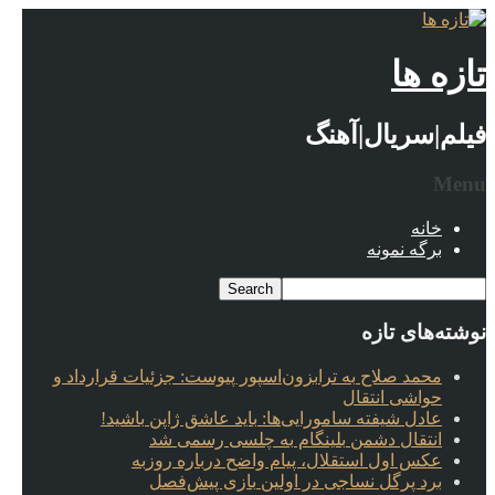
تازه ها
فیلم|سریال|آهنگ
Menu
خانه
برگه نمونه
نوشته‌های تازه
محمد صلاح به ترابزون‌اسپور پیوست: جزئیات قرارداد و
حواشی انتقال
عادل شیفته سامورایی‌ها: باید عاشق ژاپن باشید!
انتقال دشمن بلینگام به چلسی رسمی شد
عکس اول استقلال، پیام واضح درباره روزبه
برد پرگل نساجی در اولین بازی پیش‌فصل