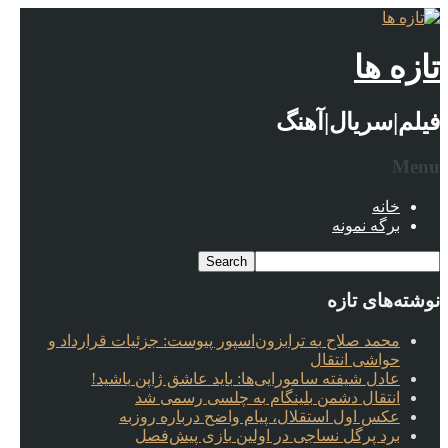
تازه ها
فیلم|سریال|آهنگ
Menu
خانه
برگه نمونه
نوشته‌های تازه
محمد صلاح به ترابزون‌اسپور پیوست: جزئیات قرارداد و
حواشی انتقال
عادل شیفته سامورایی‌ها: باید عاشق ژاپن باشید!
انتقال دشمن بلینگام به چلسی رسمی شد
عکس اول استقلال، پیام واضح درباره روزبه
برد پرگل نساجی در اولین بازی پیش‌فصل