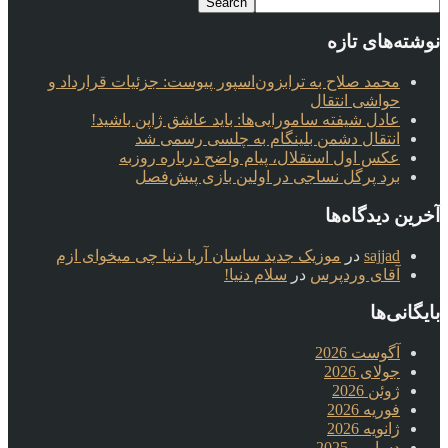
نوشته‌های تازه
محمد صلاح به ترابزون‌اسپور پیوست: جزئیات قرارداد و
حواشی انتقال
عادل شیفته سامورایی‌ها: باید عاشق ژاپن باشید!
انتقال دشمن بلینگام به چلسی رسمی شد
عکس اول استقلال، پیام واضح درباره روزبه
برد پرگل نساجی در اولین بازی پیش‌فصل
آخرین دیدگاه‌ها
sajjad
در
موزیک جدید ساسان آریا دنیا چی میخوای ازم
آقای وردپرس
در
سلام دنیا!
بایگانی‌ها
آگوست 2026
جولای 2026
ژوئن 2026
فوریه 2026
ژانویه 2026
دسامبر 2025