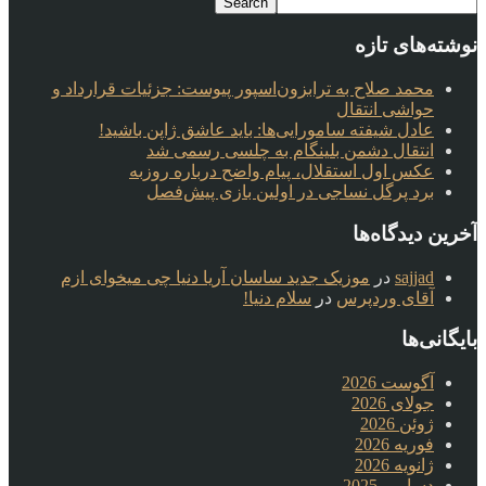
نوشته‌های تازه
محمد صلاح به ترابزون‌اسپور پیوست: جزئیات قرارداد و
حواشی انتقال
عادل شیفته سامورایی‌ها: باید عاشق ژاپن باشید!
انتقال دشمن بلینگام به چلسی رسمی شد
عکس اول استقلال، پیام واضح درباره روزبه
برد پرگل نساجی در اولین بازی پیش‌فصل
آخرین دیدگاه‌ها
sajjad
در
موزیک جدید ساسان آریا دنیا چی میخوای ازم
آقای وردپرس
در
سلام دنیا!
بایگانی‌ها
آگوست 2026
جولای 2026
ژوئن 2026
فوریه 2026
ژانویه 2026
دسامبر 2025