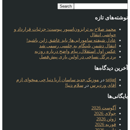
نوشته‌های تازه
محمد صلاح به ترابزون‌اسپور پیوست: جزئیات قرارداد و
حواشی انتقال
عادل شیفته سامورایی‌ها: باید عاشق ژاپن باشید!
انتقال دشمن بلینگام به چلسی رسمی شد
عکس اول استقلال، پیام واضح درباره روزبه
برد پرگل نساجی در اولین بازی پیش‌فصل
آخرین دیدگاه‌ها
sajjad
در
موزیک جدید ساسان آریا دنیا چی میخوای ازم
آقای وردپرس
در
سلام دنیا!
بایگانی‌ها
آگوست 2026
جولای 2026
ژوئن 2026
فوریه 2026
ژانویه 2026