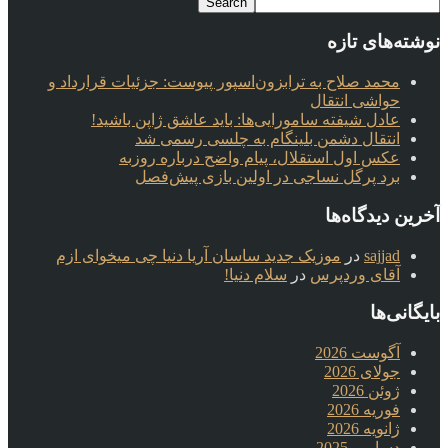
نوشته‌های تازه
محمد صلاح به ترابزون‌اسپور پیوست: جزئیات قرارداد و
حواشی انتقال
عادل شیفته سامورایی‌ها: باید عاشق ژاپن باشید!
انتقال دشمن بلینگام به چلسی رسمی شد
عکس اول استقلال، پیام واضح درباره روزبه
برد پرگل نساجی در اولین بازی پیش‌فصل
آخرین دیدگاه‌ها
sajjad
در
موزیک جدید ساسان آریا دنیا چی میخوای ازم
آقای وردپرس
در
سلام دنیا!
بایگانی‌ها
آگوست 2026
جولای 2026
ژوئن 2026
فوریه 2026
ژانویه 2026
دسامبر 2025