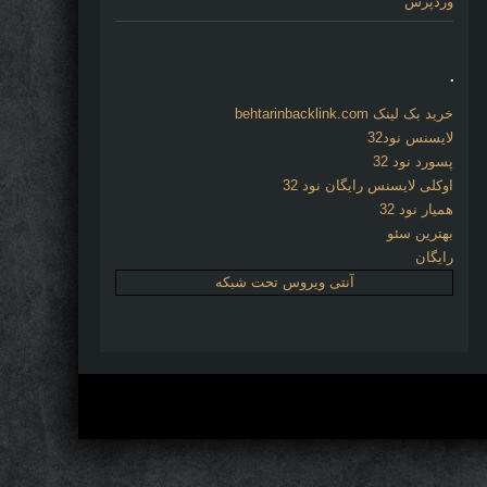
وردپرس
.
خرید بک لینک behtarinbacklink.com
لایسنس نود32
پسورد نود 32
اوکلی لایسنس رایگان نود 32
همیار نود 32
بهترین سئو
رایگان
آنتی ویروس تحت شبکه