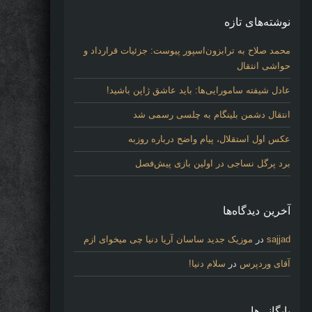
نوشته‌های تازه
محمد صلاح به ترابزون‌اسپور پیوست: جزئیات قرارداد و
حواشی انتقال
عادل شیفته سامورایی‌ها: باید عاشق ژاپن باشید!
انتقال دشمن بلینگام به چلسی رسمی شد
عکس اول استقلال، پیام واضح درباره روزبه
برد پرگل نساجی در اولین بازی پیش‌فصل
آخرین دیدگاه‌ها
sajjad
در
موزیک جدید ساسان آریا دنیا چی میخوای ازم
آقای وردپرس
در
سلام دنیا!
بایگانی‌ها