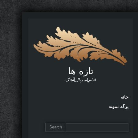
تازه ها
فیلم|سریال|آهنگ
خانه
برگه نمونه