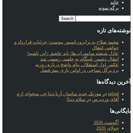
خانه
برگه نمونه
نوشته‌های تازه
محمد صلاح به ترابزون‌اسپور پیوست: جزئیات قرارداد و
حواشی انتقال
عادل شیفته سامورایی‌ها: باید عاشق ژاپن باشید!
انتقال دشمن بلینگام به چلسی رسمی شد
عکس اول استقلال، پیام واضح درباره روزبه
برد پرگل نساجی در اولین بازی پیش‌فصل
آخرین دیدگاه‌ها
sajjad
در
موزیک جدید ساسان آریا دنیا چی میخوای ازم
آقای وردپرس
در
سلام دنیا!
بایگانی‌ها
آگوست 2026
جولای 2026