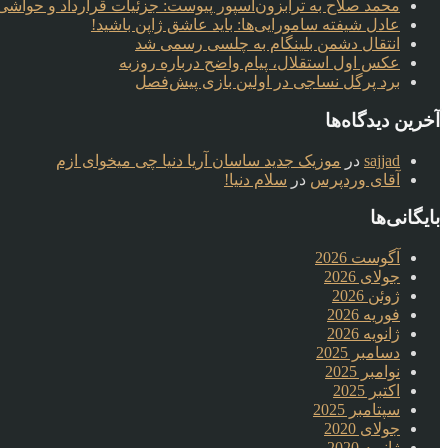
محمد صلاح به ترابزون‌اسپور پیوست: جزئیات قرارداد و حواشی 
عادل شیفته سامورایی‌ها: باید عاشق ژاپن باشید!
انتقال دشمن بلینگام به چلسی رسمی شد
عکس اول استقلال، پیام واضح درباره روزبه
برد پرگل نساجی در اولین بازی پیش‌فصل
آخرین دیدگاه‌ها
sajjad
در
موزیک جدید ساسان آریا دنیا چی میخوای ازم
آقای وردپرس
در
سلام دنیا!
بایگانی‌ها
آگوست 2026
جولای 2026
ژوئن 2026
فوریه 2026
ژانویه 2026
دسامبر 2025
نوامبر 2025
اکتبر 2025
سپتامبر 2025
جولای 2020
ژانویه 2020