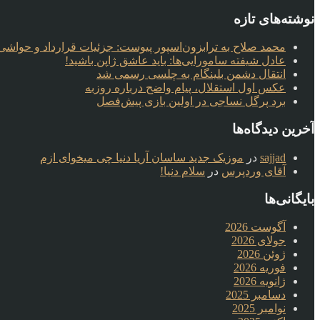
نوشته‌های تازه
محمد صلاح به ترابزون‌اسپور پیوست: جزئیات قرارداد و حواشی 
عادل شیفته سامورایی‌ها: باید عاشق ژاپن باشید!
انتقال دشمن بلینگام به چلسی رسمی شد
عکس اول استقلال، پیام واضح درباره روزبه
برد پرگل نساجی در اولین بازی پیش‌فصل
آخرین دیدگاه‌ها
sajjad
در
موزیک جدید ساسان آریا دنیا چی میخوای ازم
آقای وردپرس
در
سلام دنیا!
بایگانی‌ها
آگوست 2026
جولای 2026
ژوئن 2026
فوریه 2026
ژانویه 2026
دسامبر 2025
نوامبر 2025