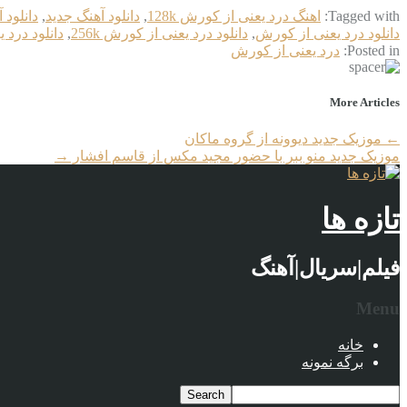
Tagged with:
اهنگ درد یعنی از کورش 128k
,
دانلود آهنگ جدید
,
دانلود 
دانلود درد یعنی از کورش
,
دانلود درد یعنی از کورش 256k
,
دانلود درد ی
Posted in:
درد یعنی از کورش
More Articles
←
موزیک جدید دیوونه از گروه ماکان
موزیک جدید منو ببر با حضور مجید مکس از قاسم افشار
→
تازه ها
فیلم|سریال|آهنگ
Menu
خانه
برگه نمونه