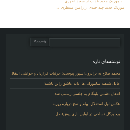
More
←
موزیک جدید عذاب از سعید اظهری
Articles
موزیک جدید چند چندی از رامین منتظری
→
نوشته‌های تازه
محمد صلاح به ترابزون‌اسپور پیوست: جزئیات قرارداد و حواشی انتقال
عادل شیفته سامورایی‌ها: باید عاشق ژاپن باشید!
انتقال دشمن بلینگام به چلسی رسمی شد
عکس اول استقلال، پیام واضح درباره روزبه
برد پرگل نساجی در اولین بازی پیش‌فصل