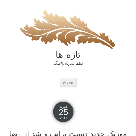
تازه ها
فیلم|سریال|آهنگ
Menu
فوریه
25
2017
موزیک جدید دستت برام رو شد از رضا