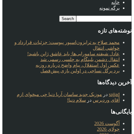
خانه
برگه نمونه
نوشته‌های تازه
محمد صلاح به ترابزون‌اسپور پیوست: جزئیات قرارداد و
حواشی انتقال
عادل شیفته سامورایی‌ها: باید عاشق ژاپن باشید!
انتقال دشمن بلینگام به چلسی رسمی شد
عکس اول استقلال، پیام واضح درباره روزبه
برد پرگل نساجی در اولین بازی پیش‌فصل
آخرین دیدگاه‌ها
sajjad
در
موزیک جدید ساسان آریا دنیا چی میخوای ازم
آقای وردپرس
در
سلام دنیا!
بایگانی‌ها
آگوست 2026
جولای 2026