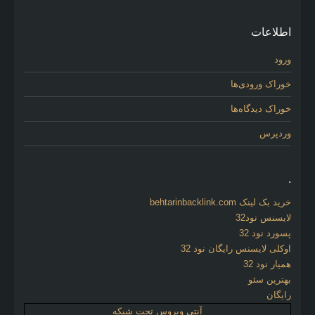
اطلاعات
ورود
خوراک ورودی‌ها
خوراک دیدگاه‌ها
وردپرس
.
خرید بک لینک behtarinbacklink.com
لایسنس نود32
پسورد نود 32
اوکلی لایسنس رایگان نود 32
همیار نود 32
بهترین سئو
رایگان
آنتی ویروس تحت شبکه