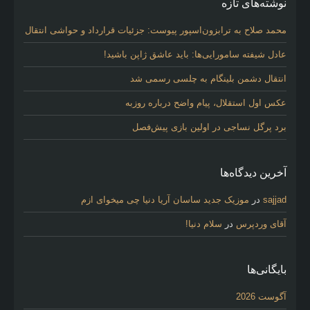
نوشته‌های تازه
محمد صلاح به ترابزون‌اسپور پیوست: جزئیات قرارداد و حواشی انتقال
عادل شیفته سامورایی‌ها: باید عاشق ژاپن باشید!
انتقال دشمن بلینگام به چلسی رسمی شد
عکس اول استقلال، پیام واضح درباره روزبه
برد پرگل نساجی در اولین بازی پیش‌فصل
آخرین دیدگاه‌ها
sajjad
در
موزیک جدید ساسان آریا دنیا چی میخوای ازم
آقای وردپرس
در
سلام دنیا!
بایگانی‌ها
آگوست 2026