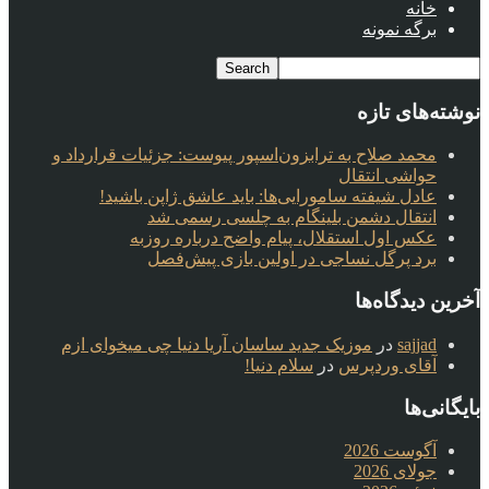
خانه
برگه نمونه
نوشته‌های تازه
محمد صلاح به ترابزون‌اسپور پیوست: جزئیات قرارداد و
حواشی انتقال
عادل شیفته سامورایی‌ها: باید عاشق ژاپن باشید!
انتقال دشمن بلینگام به چلسی رسمی شد
عکس اول استقلال، پیام واضح درباره روزبه
برد پرگل نساجی در اولین بازی پیش‌فصل
آخرین دیدگاه‌ها
sajjad
در
موزیک جدید ساسان آریا دنیا چی میخوای ازم
آقای وردپرس
در
سلام دنیا!
بایگانی‌ها
آگوست 2026
جولای 2026