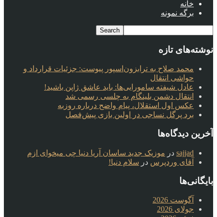
خانه
برگه نمونه
نوشته‌های تازه
محمد صلاح به ترابزون‌اسپور پیوست: جزئیات قرارداد و
حواشی انتقال
عادل شیفته سامورایی‌ها: باید عاشق ژاپن باشید!
انتقال دشمن بلینگام به چلسی رسمی شد
عکس اول استقلال، پیام واضح درباره روزبه
برد پرگل نساجی در اولین بازی پیش‌فصل
آخرین دیدگاه‌ها
sajjad
در
موزیک جدید ساسان آریا دنیا چی میخوای ازم
آقای وردپرس
در
سلام دنیا!
بایگانی‌ها
آگوست 2026
جولای 2026