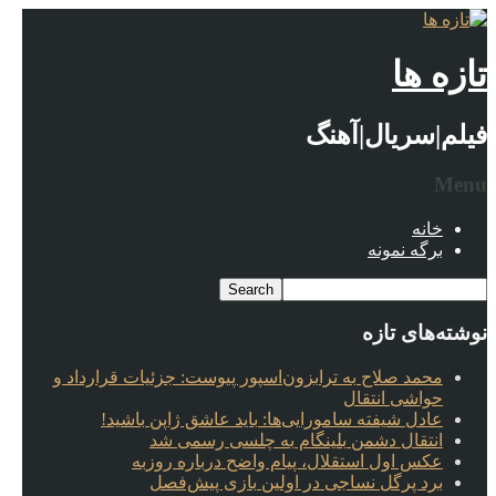
تازه ها
فیلم|سریال|آهنگ
Menu
خانه
برگه نمونه
نوشته‌های تازه
محمد صلاح به ترابزون‌اسپور پیوست: جزئیات قرارداد و
حواشی انتقال
عادل شیفته سامورایی‌ها: باید عاشق ژاپن باشید!
انتقال دشمن بلینگام به چلسی رسمی شد
عکس اول استقلال، پیام واضح درباره روزبه
برد پرگل نساجی در اولین بازی پیش‌فصل