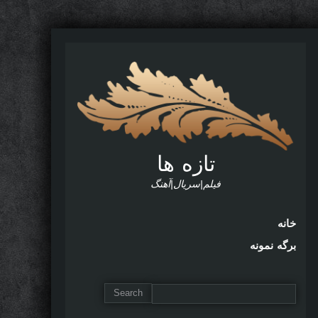
تازه ها
فیلم|سریال|آهنگ
خانه
برگه نمونه