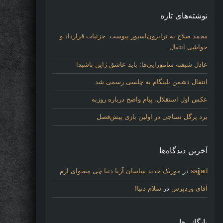
نوشته‌های تازه
محمد صلاح به ترابزون‌اسپور پیوست: جزئیات قرارداد و
حواشی انتقال
عادل شیفته سامورایی‌ها: باید عاشق ژاپن باشید!
انتقال دشمن بلینگام به چلسی رسمی شد
عکس اول استقلال، پیام واضح درباره روزبه
برد پرگل نساجی در اولین بازی پیش‌فصل
آخرین دیدگاه‌ها
sajjad
در
موزیک جدید ساسان آریا دنیا چی میخوای ازم
آقای وردپرس
در
سلام دنیا!
بایگانی‌ها