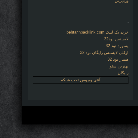
وردپرس
.
خرید بک لینک behtarinbacklink.com
لایسنس نود32
پسورد نود 32
اوکلی لایسنس رایگان نود 32
همیار نود 32
بهترین سئو
رایگان
آنتی ویروس تحت شبکه