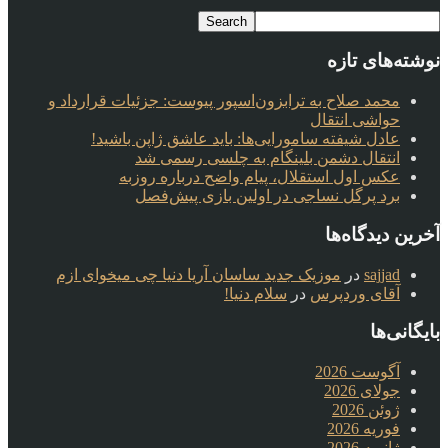
نوشته‌های تازه
محمد صلاح به ترابزون‌اسپور پیوست: جزئیات قرارداد و
حواشی انتقال
عادل شیفته سامورایی‌ها: باید عاشق ژاپن باشید!
انتقال دشمن بلینگام به چلسی رسمی شد
عکس اول استقلال، پیام واضح درباره روزبه
برد پرگل نساجی در اولین بازی پیش‌فصل
آخرین دیدگاه‌ها
sajjad
در
موزیک جدید ساسان آریا دنیا چی میخوای ازم
آقای وردپرس
در
سلام دنیا!
بایگانی‌ها
آگوست 2026
جولای 2026
ژوئن 2026
فوریه 2026
ژانویه 2026