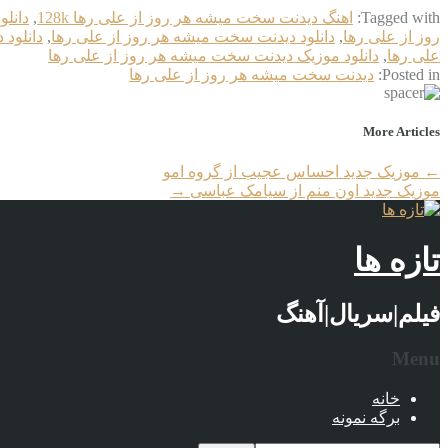
Tagged with:
اهنگ دیدنت سخت میشه هر روز از علی رها 128k
,
دانلو
روز از علی رها
,
دانلود دیدنت سخت میشه هر روز از علی رها
,
دانلود 
علی رها
,
دانلود موزیک دیدنت سخت میشه هر روز از علی رها
Posted in:
دیدنت سخت میشه هر روز از علی رها
More Articles
←
موزیک جدید احساس عجیب از گروه امو
موزیک جدید اون منم از سیامک عباسی
→
تازه ها
فیلم|سریال|آهنگ
Menu
خانه
برگه نمونه