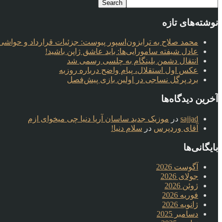
نوشته‌های تازه
محمد صلاح به ترابزون‌اسپور پیوست: جزئیات قرارداد و حواشی 
عادل شیفته سامورایی‌ها: باید عاشق ژاپن باشید!
انتقال دشمن بلینگام به چلسی رسمی شد
عکس اول استقلال، پیام واضح درباره روزبه
برد پرگل نساجی در اولین بازی پیش‌فصل
آخرین دیدگاه‌ها
sajjad
در
موزیک جدید ساسان آریا دنیا چی میخوای ازم
آقای وردپرس
در
سلام دنیا!
بایگانی‌ها
آگوست 2026
جولای 2026
ژوئن 2026
فوریه 2026
ژانویه 2026
دسامبر 2025