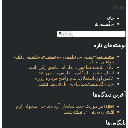
Menu
خانه
برگه نمونه
نوشته‌های تازه
محمد صلاح به ترابزون‌اسپور پیوست: جزئیات قرارداد و
حواشی انتقال
عادل شیفته سامورایی‌ها: باید عاشق ژاپن باشید!
انتقال دشمن بلینگام به چلسی رسمی شد
عکس اول استقلال، پیام واضح درباره روزبه
برد پرگل نساجی در اولین بازی پیش‌فصل
آخرین دیدگاه‌ها
sajjad
در
موزیک جدید ساسان آریا دنیا چی میخوای ازم
آقای وردپرس
در
سلام دنیا!
بایگانی‌ها