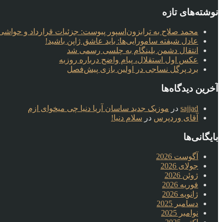
نوشته‌های تازه
محمد صلاح به ترابزون‌اسپور پیوست: جزئیات قرارداد و حواشی 
عادل شیفته سامورایی‌ها: باید عاشق ژاپن باشید!
انتقال دشمن بلینگام به چلسی رسمی شد
عکس اول استقلال، پیام واضح درباره روزبه
برد پرگل نساجی در اولین بازی پیش‌فصل
آخرین دیدگاه‌ها
sajjad
در
موزیک جدید ساسان آریا دنیا چی میخوای ازم
آقای وردپرس
در
سلام دنیا!
بایگانی‌ها
آگوست 2026
جولای 2026
ژوئن 2026
فوریه 2026
ژانویه 2026
دسامبر 2025
نوامبر 2025