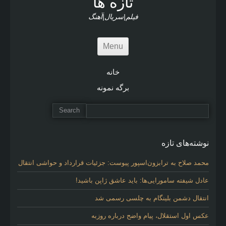
تازه ها
فیلم|سریال|آهنگ
Menu
خانه
برگه نمونه
نوشته‌های تازه
محمد صلاح به ترابزون‌اسپور پیوست: جزئیات قرارداد و حواشی انتقال
عادل شیفته سامورایی‌ها: باید عاشق ژاپن باشید!
انتقال دشمن بلینگام به چلسی رسمی شد
عکس اول استقلال، پیام واضح درباره روزبه