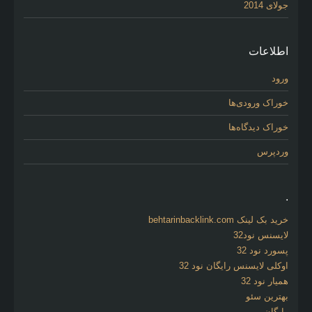
جولای 2014
اطلاعات
ورود
خوراک ورودی‌ها
خوراک دیدگاه‌ها
وردپرس
.
خرید بک لینک behtarinbacklink.com
لایسنس نود32
پسورد نود 32
اوکلی لایسنس رایگان نود 32
همیار نود 32
بهترین سئو
رایگان