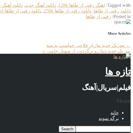
Tagged with:
اهنگ رفتی از طاها 128k
,
دانلود آهنگ جدید
,
دانلود آهنگ 
دانلود رفتی از طاها
,
دانلود رفتی از طاها 256k
,
دانلود رفتی از طاها mp3
Posted in:
رفتی از طاها
More Articles
←
موزیک جدید مازیار فلاحی حواست به منه
موزیک جدید دنیا رو برگردون از سهیل جامی
→
تازه ها
فیلم|سریال|آهنگ
Menu
خانه
برگه نمونه