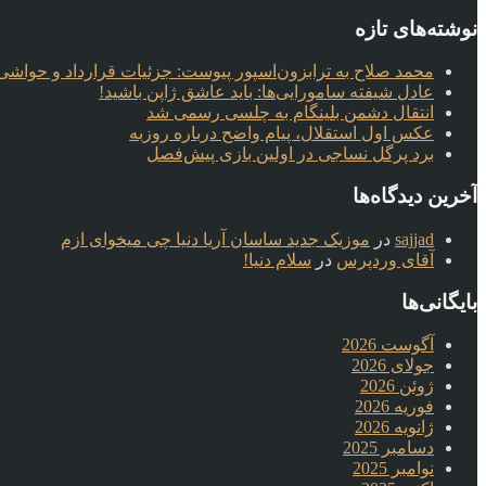
نوشته‌های تازه
محمد صلاح به ترابزون‌اسپور پیوست: جزئیات قرارداد و حواشی 
عادل شیفته سامورایی‌ها: باید عاشق ژاپن باشید!
انتقال دشمن بلینگام به چلسی رسمی شد
عکس اول استقلال، پیام واضح درباره روزبه
برد پرگل نساجی در اولین بازی پیش‌فصل
آخرین دیدگاه‌ها
sajjad
در
موزیک جدید ساسان آریا دنیا چی میخوای ازم
آقای وردپرس
در
سلام دنیا!
بایگانی‌ها
آگوست 2026
جولای 2026
ژوئن 2026
فوریه 2026
ژانویه 2026
دسامبر 2025
نوامبر 2025