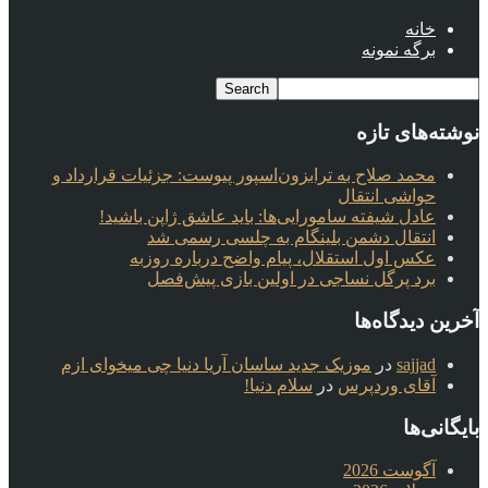
خانه
برگه نمونه
نوشته‌های تازه
محمد صلاح به ترابزون‌اسپور پیوست: جزئیات قرارداد و
حواشی انتقال
عادل شیفته سامورایی‌ها: باید عاشق ژاپن باشید!
انتقال دشمن بلینگام به چلسی رسمی شد
عکس اول استقلال، پیام واضح درباره روزبه
برد پرگل نساجی در اولین بازی پیش‌فصل
آخرین دیدگاه‌ها
sajjad
در
موزیک جدید ساسان آریا دنیا چی میخوای ازم
آقای وردپرس
در
سلام دنیا!
بایگانی‌ها
آگوست 2026